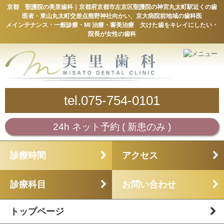
京都 聖護院の美里歯科｜京都府京都市左京区聖護院の神宮丸太町駅近くの歯
医者・東山丸太町交差点熊野神社向かい、京大病院前地域の歯科医
メインテナンス・一般診療・MI 治療・審美治療 欠けた歯をキレイにしたい・
院長が女性の歯科
tel.075-754-0101
24h ネット予約 ( 新患のみ )
診療時間
アクセス
診療科目
お問い合わせ
トップページ