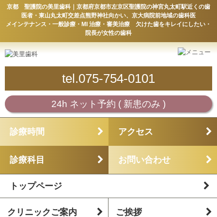
京都 聖護院の美里歯科｜京都府京都市左京区聖護院の神宮丸太町駅近くの歯
医者・東山丸太町交差点熊野神社向かい、京大病院前地域の歯科医
メインテナンス・一般診療・MI 治療・審美治療 欠けた歯をキレイにしたい・
院長が女性の歯科
tel.075-754-0101
24h ネット予約 ( 新患のみ )
診療時間
アクセス
診療科目
お問い合わせ
トップページ
クリニックご案内
ご挨拶