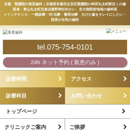
京都 聖護院の美里歯科｜京都府京都市左京区聖護院の神宮丸太町駅近くの歯
医者・東山丸太町交差点熊野神社向かい、京大病院前地域の歯科医
メインテナンス・一般診療・MI 治療・審美治療 欠けた歯をキレイにしたい・
院長が女性の歯科
tel.075-754-0101
24h ネット予約 ( 新患のみ )
診療時間
アクセス
診療科目
お問い合わせ
トップページ
クリニックご案内
ご挨拶