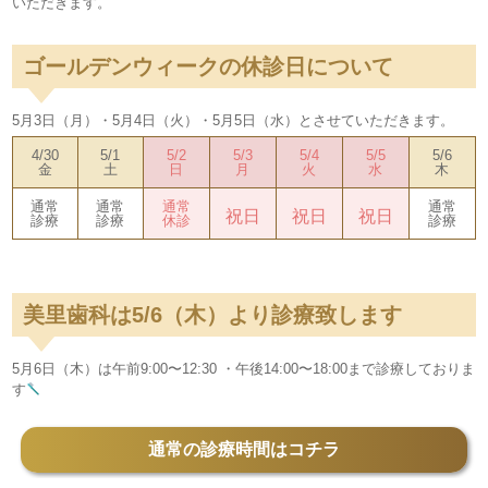
いただきます。
ゴールデンウィークの休診日について
5
月
3
日（月）・
5
月
4
日（火）・
5
月
5
日（水）とさせていただきます。
4/30
5/1
5/2
5/3
5/4
5/5
5/6
金
土
日
月
火
水
木
通常
通常
通常
通常
祝日
祝日
祝日
診療
診療
休診
診療
美里歯科は5/6（木）より診療致します
5
月
6
日（木）は午前
9:00
〜
12:30
・午後
14:00
〜
18:00
まで診療しておりま
す
通常の診療時間はコチラ