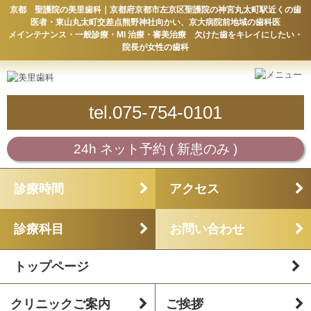
京都 聖護院の美里歯科｜京都府京都市左京区聖護院の神宮丸太町駅近くの歯
医者・東山丸太町交差点熊野神社向かい、京大病院前地域の歯科医
メインテナンス・一般診療・MI 治療・審美治療 欠けた歯をキレイにしたい・
院長が女性の歯科
tel.075-754-0101
24h ネット予約 ( 新患のみ )
診療時間
アクセス
診療科目
お問い合わせ
トップページ
クリニックご案内
ご挨拶