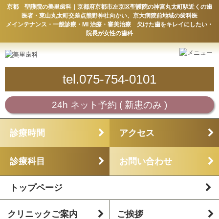
京都 聖護院の美里歯科｜京都府京都市左京区聖護院の神宮丸太町駅近くの歯
医者・東山丸太町交差点熊野神社向かい、京大病院前地域の歯科医
メインテナンス・一般診療・MI 治療・審美治療 欠けた歯をキレイにしたい・
院長が女性の歯科
tel.075-754-0101
24h ネット予約 ( 新患のみ )
診療時間
アクセス
診療科目
お問い合わせ
トップページ
クリニックご案内
ご挨拶