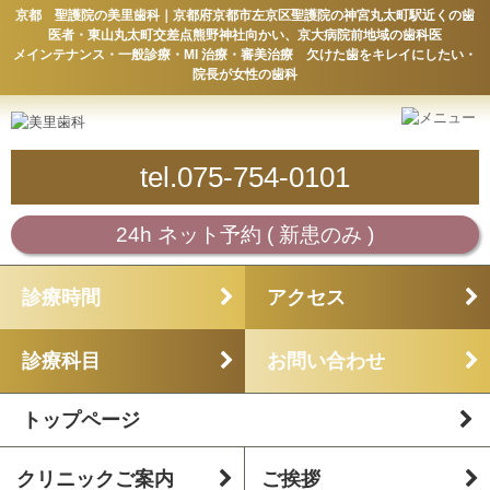
京都 聖護院の美里歯科｜京都府京都市左京区聖護院の神宮丸太町駅近くの歯
医者・東山丸太町交差点熊野神社向かい、京大病院前地域の歯科医
メインテナンス・一般診療・MI 治療・審美治療 欠けた歯をキレイにしたい・
院長が女性の歯科
tel.075-754-0101
24h ネット予約 ( 新患のみ )
診療時間
アクセス
診療科目
お問い合わせ
トップページ
クリニックご案内
ご挨拶