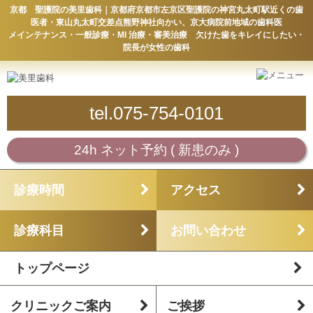
京都 聖護院の美里歯科｜京都府京都市左京区聖護院の神宮丸太町駅近くの歯
医者・東山丸太町交差点熊野神社向かい、京大病院前地域の歯科医
メインテナンス・一般診療・MI 治療・審美治療 欠けた歯をキレイにしたい・
院長が女性の歯科
tel.075-754-0101
24h ネット予約 ( 新患のみ )
診療時間
アクセス
診療科目
お問い合わせ
トップページ
クリニックご案内
ご挨拶